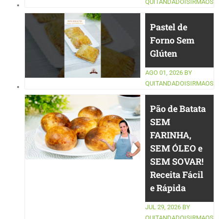
QUITANDADOISIRMAOS
Pastel de
Forno Sem
Glúten
AGO 01, 2026
BY
QUITANDADOISIRMAOS
Pão de Batata
SEM
FARINHA,
SEM ÓLEO e
SEM SOVAR!
Receita Fácil
e Rápida
JUL 29, 2026
BY
QUITANDADOISIRMAOS