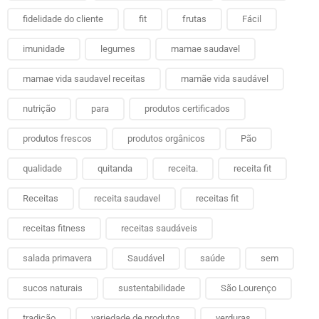
fidelidade do cliente
fit
frutas
Fácil
imunidade
legumes
mamae saudavel
mamae vida saudavel receitas
mamãe vida saudável
nutrição
para
produtos certificados
produtos frescos
produtos orgânicos
Pão
qualidade
quitanda
receita.
receita fit
Receitas
receita saudavel
receitas fit
receitas fitness
receitas saudáveis
salada primavera
Saudável
saúde
sem
sucos naturais
sustentabilidade
São Lourenço
tradição
variedade de produtos
verduras