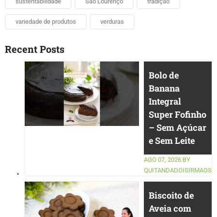
sustentabilidade
São Lourenço
tradição
variedade de produtos
verduras
Recent Posts
Bolo de
Banana
Integral
Super Fofinho
– Sem Açúcar
e Sem Leite
AGO 07, 2026
BY
QUITANDADOISIRMAOS
Biscoito de
Aveia com