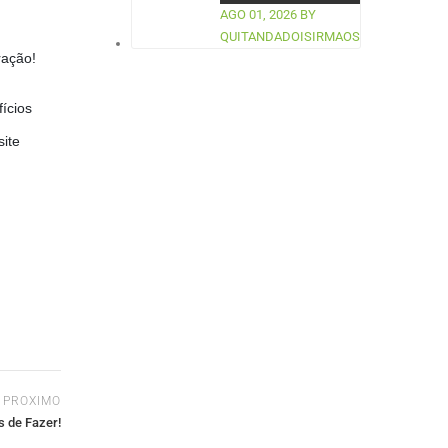
AGO 01, 2026
BY
QUITANDADOISIRMAOS
ração!
ícios
ite
PROXIMO
s de Fazer!