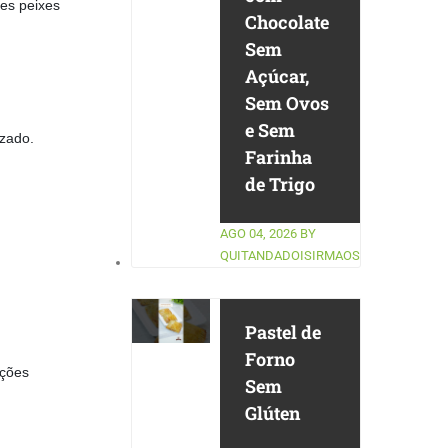
es peixes
Chocolate
Sem
Açúcar,
Sem Ovos
e Sem
izado.
Farinha
de Trigo
AGO 04, 2026
BY
QUITANDADOISIRMAOS
Pastel de
Forno
ições
Sem
Glúten