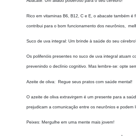
Abacate: Um aliado poderoso para o seu cérebro!
Rico em vitaminas B6, B12, C e E, o abacate também é f
contribui para o bom funcionamento dos neurônios, me
Suco de uva integral: Um brinde à saúde do seu cérebro
Os polifenóis presentes no suco de uva integral atuam c
prevenindo o declínio cognitivo. Mas lembre-se: opte s
Azeite de oliva: Regue seus pratos com saúde mental!
O azeite de oliva extravirgem é um presente para a saú
prejudicam a comunicação entre os neurônios e podem le
Peixes: Mergulhe em uma mente mais jovem!