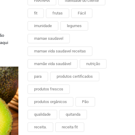
FARINHA
fidelidade do cliente
fit
frutas
Fácil
imunidade
legumes
ção
mamae saudavel
aqui
mamae vida saudavel receitas
mamãe vida saudável
nutrição
para
produtos certificados
produtos frescos
produtos orgânicos
Pão
qualidade
quitanda
receita.
receita fit