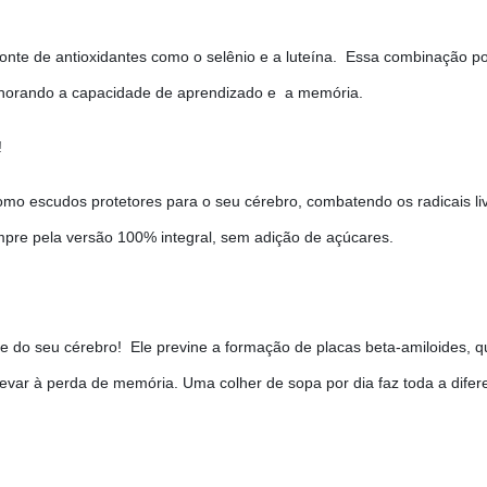
onte de antioxidantes como o selênio e a luteína. Essa combinação p
lhorando a capacidade de aprendizado e a memória.
!
omo escudos protetores para o seu cérebro, combatendo os radicais li
empre pela versão 100% integral, sem adição de açúcares.
de do seu cérebro! Ele previne a formação de placas beta-amiloides, q
var à perda de memória. Uma colher de sopa por dia faz toda a difer