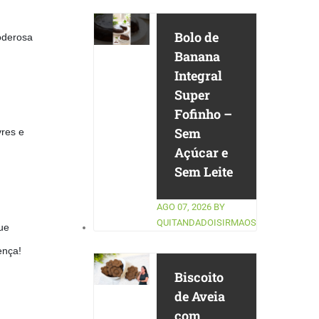
Bolo de
oderosa
Banana
Integral
Super
Fofinho –
Sem
vres e
Açúcar e
Sem Leite
AGO 07, 2026
BY
QUITANDADOISIRMAOS
ue
ença!
Biscoito
de Aveia
com